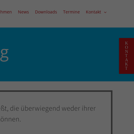
ehmen
News
Downloads
Termine
Kontakt
Toggle
ng
Slidin
Bar
Area
eßt, die überwiegend weder ihrer
können.