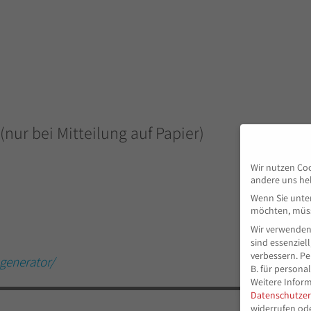
(nur bei Mitteilung auf Papier)
Wir nutzen Coo
andere uns hel
Wenn Sie unter
möchten, müsse
Wir verwenden
sind essenziel
verbessern.
Pe
generator/
B. für persona
Weitere Inform
Datenschutzer
widerrufen od