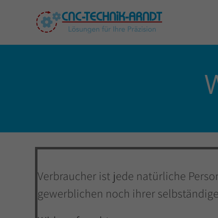
Zum
Inhalt
springen
W
Verbraucher ist jede natürliche Pers
gewerblichen noch ihrer selbständig